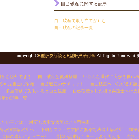
自己破産に関する記事
自己破産で取り立てが止む
自己破産の記事一覧
copyright©
B型肝炎訴訟とB型肝炎給付金
.All Rights Reser
務から脱却できる
自己破産と債務整理
いろんな世代に広がる自己
や司法書士に依頼
自己破産のデメリット
自己破産へつながる弁護
多重債務で失敗すると自己破産
自己破産をした後は弁護士への支
破産の記事一覧
したい事とは
対応も大事な大阪にいる司法書士
所か法律事務所へ
予約がマストな大阪にある司法書士事務所
司法
は法律の違いによって発生
過払い請求は弁護士も多く考える
過払