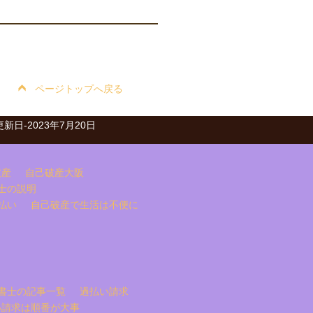
ページトップへ戻る
ved.更新日-2023年7月20日
破産
自己破産大阪
士の説明
払い
自己破産で生活は不便に
書士の記事一覧
過払い請求
い請求は順番が大事