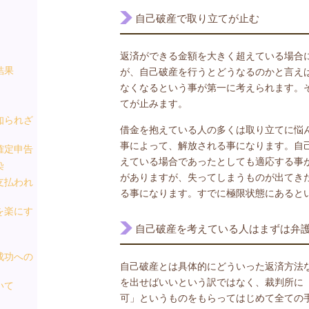
自己破産で取り立てが止む
返済ができる金額を大きく超えている場合
結果
が、自己破産を行うとどうなるのかと言え
なくなるという事が第一に考えられます。
てが止みます。
知られざ
借金を抱えている人の多くは取り立てに悩
事によって、解放される事になります。自
確定申告
えている場合であったとしても適応する事
染
がありますが、失ってしまうものが出てき
支払われ
る事になります。すでに極限状態にあると
を楽にす
自己破産を考えている人はまずは弁
成功への
自己破産とは具体的にどういった返済方法
を出せばいいという訳ではなく、裁判所に
いて
可」というものをもらってはじめて全ての