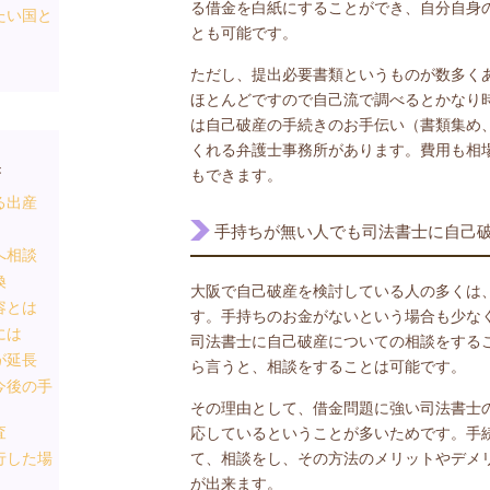
る借金を白紙にすることができ、自分自身
たい国と
とも可能です。
ただし、提出必要書類というものが数多く
ほとんどですので自己流で調べるとかなり
は自己破産の手続きのお手伝い（書類集め
くれる弁護士事務所があります。費用も相場
き
もできます。
る出産
手持ちが無い人でも司法書士に自己
へ相談
換
大阪で自己破産を検討している人の多くは
容とは
す。手持ちのお金がないという場合も少な
には
司法書士に自己破産についての相談をする
が延長
ら言うと、相談をすることは可能です。
今後の手
その理由として、借金問題に強い司法書士
査
応しているということが多いためです。手
行した場
て、相談をし、その方法のメリットやデメ
が出来ます。