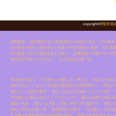
copyright©
B型肝炎
債務整理
債務整理すれば多重債務から脱却できる
自己破産
自己破産や過払い金請求なら弁護士や司法書士に依頼
自己破
自己破産における免責決定とは何か
多重債務で失敗すると自
自己破産で取り立てが止む
自己破産の記事一覧
司法書士大阪で
司法書士に依頼したい事とは
対応も大事な
借金で悩んでいるなら司法書士事務所か法律事務所へ
予約が
過払いにも必要な費用
過払い金は法律の違いによって発生
司法書士と過払い金のトラブルについて
過払い請求の内容は
過払い大阪
過払いは大阪、京都、神戸の司法書士で
過払い
過払い請求の記事一覧
借金相談を大阪で
司法書士への借金
司法書士の無料相談で借金問題の相談
早期に借金相談するな