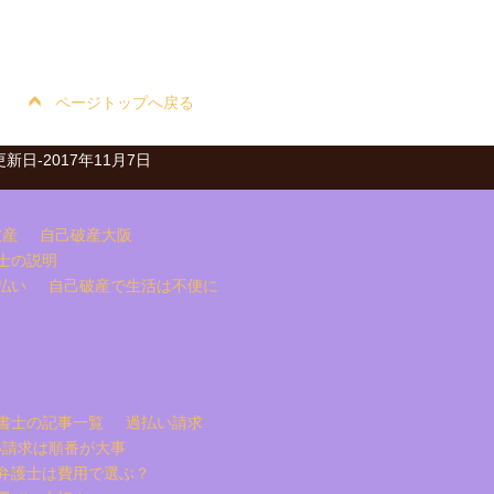
ページトップへ戻る
ved.更新日-2017年11月7日
破産
自己破産大阪
士の説明
払い
自己破産で生活は不便に
書士の記事一覧
過払い請求
い請求は順番が大事
弁護士は費用で選ぶ？