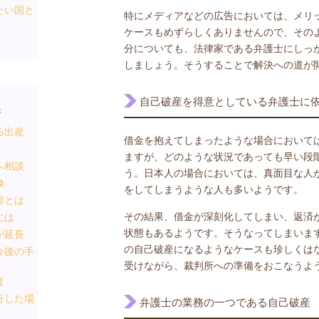
たい国と
特にメディアなどの広告においては、メリ
ケースもめずらしくありませんので、その
分についても、法律家である弁護士にしっ
しましょう。そうすることで解決への道が
自己破産を得意としている弁護士に
き
る出産
借金を抱えてしまったような場合において
ますが、どのような状況であっても早い段
へ相談
う。日本人の場合においては、真面目な人
換
をしてしまうような人も多いようです。
容とは
その結果、借金が深刻化してしまい、返済
には
状態もあるようです。そうなってしまいま
が延長
の自己破産になるようなケースも珍しくは
今後の手
受けながら、裁判所への準備をおこなうよ
査
行した場
弁護士の業務の一つである自己破産