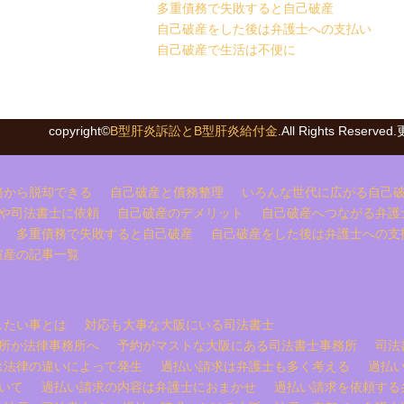
多重債務で失敗すると自己破産
自己破産をした後は弁護士への支払い
自己破産で生活は不便に
copyright©
B型肝炎訴訟とB型肝炎給付金
.All Rights Reser
務から脱却できる
自己破産と債務整理
いろんな世代に広がる自己
や司法書士に依頼
自己破産のデメリット
自己破産へつながる弁護
多重債務で失敗すると自己破産
自己破産をした後は弁護士への支
破産の記事一覧
したい事とは
対応も大事な大阪にいる司法書士
所か法律事務所へ
予約がマストな大阪にある司法書士事務所
司法
は法律の違いによって発生
過払い請求は弁護士も多く考える
過払
いて
過払い請求の内容は弁護士におまかせ
過払い請求を依頼する