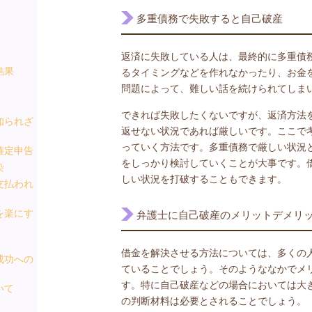
多重債務で失敗すると自己破産
返済に失敗している人は、最終的に多重債
結果
るタイミングなどを作れなかったり、お金
問題によって、難しい話を続けられてしま
できれば失敗したくないですが、返済方法
知られざ
返せない状況であれば厳しいです。ここで
っていく方法です。多重債務で厳しい状況
確定申告
をしっかり検討していくことが大事です。
染
しい状況を打破することもできます。
支払われ
を楽にす
弁護士に自己破産のメリットデメリ
借金を解決させる方法については、多くの
成功への
ていることでしょう。そのようななかでメ
す。特に自己破産などの場合においては大
いて
の判断材料は必要とされることでしょう。