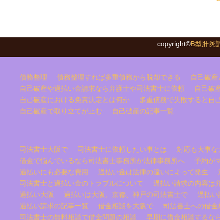
copyright©
B型肝炎
債務整理
債務整理すれば多重債務から脱却できる
自己破産
自己破産や過払い金請求なら弁護士や司法書士に依頼
自己破
自己破産における免責決定とは何か
多重債務で失敗すると自
自己破産で取り立てが止む
自己破産の記事一覧
司法書士大阪で
司法書士に依頼したい事とは
対応も大事な
借金で悩んでいるなら司法書士事務所か法律事務所へ
予約が
過払いにも必要な費用
過払い金は法律の違いによって発生
司法書士と過払い金のトラブルについて
過払い請求の内容は
過払い大阪
過払いは大阪、京都、神戸の司法書士で
過払い
過払い請求の記事一覧
借金相談を大阪で
司法書士への借金
司法書士の無料相談で借金問題の相談
早期に借金相談するな